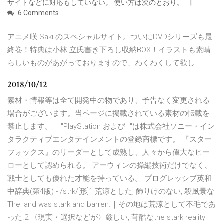
サイトなどに対応もしていない。 使い方は次のとおり。
6 Comments
アニメ咲-Saki-のスペシャルサイト。ついにDVDシリーズも最
終巻！特典は小林 立氏書き下ろし収納BOX！イラストも素晴
らしいものがあがっておりますので、わくわくして欲し …
2018/10/12
素材・情報等は全て開発中の物であり、予告なく変更される
場合がございます。当ページに掲載されている素材の転載を
禁止します。 "" "PlayStation"および" "は株式会社ソニー・イン
タラクティブエンタテインメントの登録商標です。 『スター
フォックス』のリーダーとして成熟し、人々から偉大なヒー
ローとして認められる。 アーウィンの操縦技術だけでなく、
戦士としても優れた才能を持っている。 プログレッシブ英和
中辞典(第4版) - /strk/[形]1 荒涼とした, 飾りけのない, 殺風景な
The land was stark and barren.｜その地は荒涼として不毛であ
った.2 〈現実・選択などが〉厳しい, 苛酷なthe stark reality｜