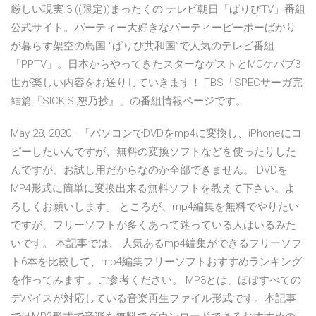
厳しい現実.3 ((限定))まったくの テレビ朝日「ぱりぴTV」番組
公式サイト。パーティー大好きなパーティーピーポーばかり
が暮らす架空の島国 “ぱりぴ共和国”で人気のテレビ番組
「PPTV」。日本からやってきたスターなゲストとMCケバブ3
世が楽しい内容をお送りしていきます！ TBS「SPECサーガ完
結篇『SICK'S 恕乃抄』」の番組情報ページです。
May 28, 2020 · 「パソコンでDVDをmp4に変換し、iPhoneにコ
ピーしたいんですが、無料の変換ソフトなどを使ったりした
んですが、お試し用だからなのか全部できません。 DVDを
MP4形式に簡単に変換出来る無料ソフトを教えて下さい。よ
ろしくお願いします。 ところが、mp4編集を無料でやりたい
ですが、フリーソフトが多くあって迷っている人はいるみた
いです。 本記事では、 人気あるmp4編集ができるフリーソフ
ト6本を比較して、mp4編集フリーソフトおすすめランキング
を作ってみます 。ご参考ください。 MP3とは、ほぼすべての
デバイスが対応している音楽再生ファイル形式です。本記事