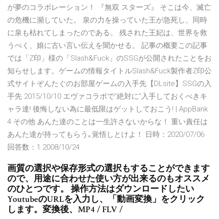
が夢のコラボレーション！ 『無双 スターズ』 そこは今、滅亡
の危機に瀕していた。 泉の力を操っていた王が急死し、同時
に泉も枯れてしまったのである。 残された王妃は、世界を救
うべく、娘に古い言い伝えを聞かせる。 記事の概要この記事
では「Z印」様の「Slash&Fuck」のSSGが公開されたことをお
知らせします。ゲームの情報タイトルSlash&Fuck製作者Z印公
式サイトぞんたぐのお部屋ゲームの入手先【DLsite】SSGの入
手先 2015/10/10 エヴァコラボで”絶対に”入手しておくべきキ
ャラ達! 後悔しない為に最低限はゲットしておこう! | AppBank
4 その他 あんた達のことは一生許さないからな！ 重い責任は
あんた達が持ってもらう｡覚悟しとけよ！ 日時：2020/07/06
回答数：1 2008/10/24
画質の選択や保存形式の選択もすることができます
ので、用途に合わせた使い方が出来るのもオススメ
のひとつです。 操作方法はダウンロードしたい
YoutubeのURLを入力し、「動画変換」をクリック
します。変換後、MP4 / FLV /