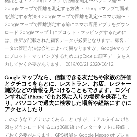
機能とは？ 3 Googleマップで距離を測定〜パソコン編〜 ・
Googleマップで距離を測定する方法 ・ Googleマップで面積
を測定する方法 4 Googleマップで距離を測定〜スマホ編〜 ・
Googleマップで距離測定する前にスマホ専用アプリをダウン
ロード Googleマップ上にプロット・マッピングするために
は、住所が記載された顧客データが必要となります。顧客デ
ータの管理方法は会社によって異なりますが、Googleマップ
にプロット・マッピングするためにはExcelに顧客データを入
力しておく必要があります。 2019/02/21 2020/06/12
Google マップなら、信頼できる友だちや家族の評価
とクチコミをもとに、レストラン、お店、レジャー
施設などの情報を見つけることもできます。ログイ
ンすれば iPhone でもお気に入りの場所を保存した
り、パソコンで過去に検索した場所や経路にすぐに
アクセスしたり
このようなアプリでよくあることですが、リアルタイムで地
図をダウンロードするには3G回線でインターネットに接続し
ておく必要があります。GPS機能を Google Mapsのオプショ