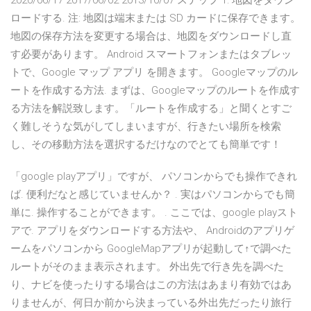
2020/06/17 2017/06/02 2013/10/07 ステップ 1: 地図をダウン
ロードする. 注: 地図は端末または SD カードに保存できます。
地図の保存方法を変更する場合は、地図をダウンロードし直
す必要があります。 Android スマートフォンまたはタブレッ
トで、Google マップ アプリ を開きます。 Googleマップのル
ートを作成する方法. まずは、Googleマップのルートを作成す
る方法を解説致します。「ルートを作成する」と聞くとすご
く難しそうな気がしてしまいますが、行きたい場所を検索
し、その移動方法を選択するだけなのでとても簡単です！
「google playアプリ」ですが、 パソコンからでも操作できれ
ば. 便利だなと感じていませんか？ . 実はパソコンからでも簡
単に. 操作することができます。 . ここでは、google playスト
アで. アプリをダウンロードする方法や、 Androidのアプリゲ
ームをパソコンから GoogleMapアプリが起動して↑で調べた
ルートがそのまま表示されます。 外出先で行き先を調べた
り、ナビを使ったりする場合はこの方法はあまり有効ではあ
りませんが、何日か前から決まっている外出先だったり旅行