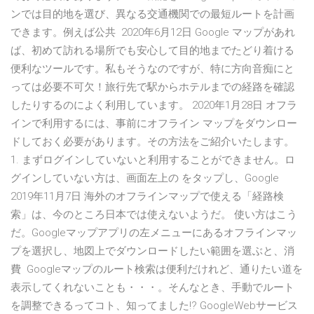
ンでは目的地を選び、異なる交通機関での最短ルートを計画
できます。例えば公共 2020年6月12日 Google マップがあれ
ば、初めて訪れる場所でも安心して目的地までたどり着ける
便利なツールです。私もそうなのですが、特に方向音痴にと
っては必要不可欠！旅行先で駅からホテルまでの経路を確認
したりするのによく利用しています。 2020年1月28日 オフラ
インで利用するには、事前にオフライン マップをダウンロー
ドしておく必要があります。その方法をご紹介いたします。
1. まずログインしていないと利用することができません。ロ
グインしていない方は、画面左上の をタップし、Google
2019年11月7日 海外のオフラインマップで使える「経路検
索」は、今のところ日本では使えないようだ。 使い方はこう
だ。Googleマップアプリの左メニューにあるオフラインマッ
プを選択し、地図上でダウンロードしたい範囲を選ぶと、消
費 Googleマップのルート検索は便利だけれど、通りたい道を
表示してくれないことも・・・。そんなとき、手動でルート
を調整できるってコト、知ってました!? GoogleWebサービス