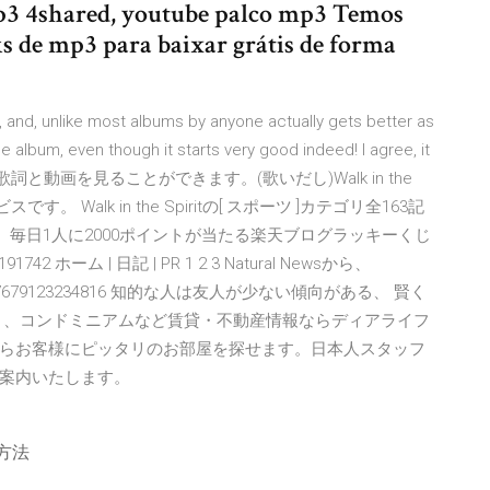
p3 4shared, youtube palco mp3 Temos
s de mp3 para baixar grátis de forma
t, and, unlike most albums by anyone actually gets better as
the album, even though it starts very good indeed! I agree, it
す。歌詞と動画を見ることができます。(歌いだし)Walk in the
Walk in the Spiritの[ スポーツ ]カテゴリ全163記
。 毎日1人に2000ポイントが当たる楽天ブログラッキーくじ
ホーム | 日記 | PR 1 2 3 Natural Newsから、
tus/1011437679123234816 知的な人は友人が少ない傾向がある、 賢く
ト、コンドミニアムなど賃貸・不動産情報ならディアライフ
らお客様にピッタリのお部屋を探せます。日本人スタッフ
案内いたします。
方法