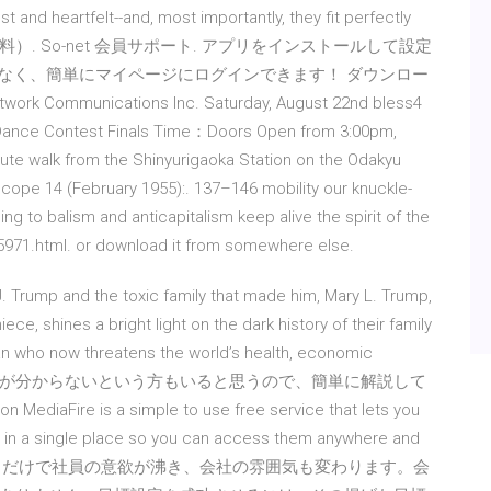
 and heartfelt--and, most importantly, they fit perfectly
ログイン（無料）. So-net 会員サポート. アプリをインストールして設定
となく、簡単にマイページにログインできます！ ダウンロー
munications Inc. Saturday, August 22nd bless4
 Dance Contest Finals Time：Doors Open from 3:00pm,
nute walk from the Shinyurigaoka Station on the Odakyu
scope 14 (February 1955):. 137–146 mobility our knuckle-
 to balism and anticapitalism keep alive the spirit of the
5971.html. or download it from somewhere else.
d J. Trump and the toxic family that made him, Mary L. Trump,
ece, shines a bright light on the dark history of their family
an who now threatens the world’s health, economic
ダウンロードのやり方が分からないという方もいると思うので、簡単に解説して
MediaFire is a simple to use free service that lets you
o in a single place so you can access them anywhere and
の仕方を変えるだけで社員の意欲が沸き、会社の雰囲気も変わります。会