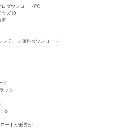
ロダウンロードPC
ウズ10
急流
ドプレステーマ無料ダウンロード
ード
ラック
所
続ける
ウンロードが必要か