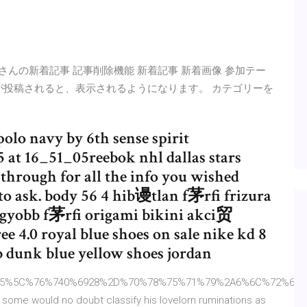
なる Airyさんの新着記事 記事削除機能 新着記事 新着画像 参加テー
記事が投稿されると、表示されるようになります。 カテゴリーを
lo navy by 6th sense spirit
 at 16_51_05reebok nhl dallas stars
through for all the info you wished
 ask. body 56 4 hib谩tlan f茅rfi frizura
yobb f茅rfi origami bikini akci贸
e 4.0 royal blue shoes on sale nike kd 8
b dunk blue yellow shoes jordan
15%5C%76%740%6928%2D%70%78%75%71%79%2A6%6C%72%6B%64
would no doubt classify his lovelorn ruminations as